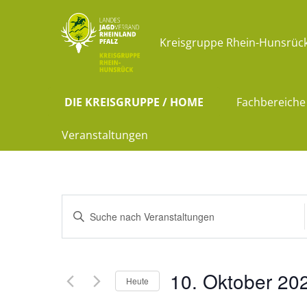
Kreisgruppe Rhein-Hunsrück 
DIE KREISGRUPPE / HOME
Fachbereiche
Veranstaltungen
Veranstaltungen
Bitte
Suche
Schlüsselwort
eingeben.
und
10. Oktober 20
Suche
Heute
Ansichten,
nach
Datum