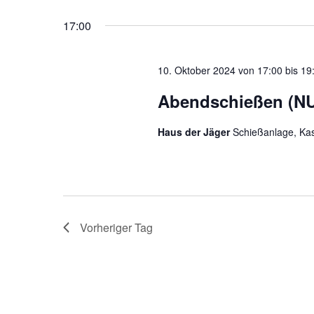
Veranstaltungen
Navigation
wählen.
17:00
Schlüsselwort.
10. Oktober 2024 von 17:00
bis
19
Abendschießen (N
Haus der Jäger
Schießanlage, Kas
Vorheriger Tag