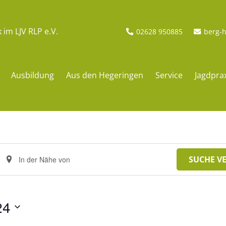
im LJV RLP e.V.
02628 950885
berg-h
Ausbildung
Aus den Hegeringen
Service
Jagdpra
Standort
SUCHE V
eingeben.
Suche
24
nach
Veranstaltungen.